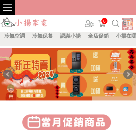
0
冷氣空調
冷氣保養
認識小揚
全店促銷
小揚在