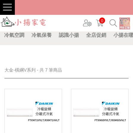
0
冷氣空調
冷氣保養
認識小揚
全店促銷
小揚在
大金-橫綱V系列 - 共 7 筆商品