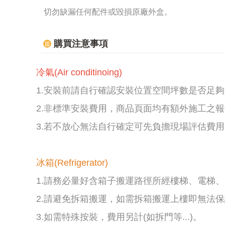
切勿缺漏任何配件或毀損原廠外盒。
購買注意事項
冷氣(Air conditinoing)
1.安裝前請自行確認安裝位置空間坪數是否足
2.非標準安裝費用，商品頁面均有額外施工之
3.若不放心無法自行確定可先負擔現場評估費用 
冰箱(Refrigerator)
1.請務必量好含箱子搬運路徑所經樓梯、電梯、
2.請避免拆箱搬運，如需拆箱搬運上樓即無法
3.如需特殊按裝，費用另計(如拆門等...)。