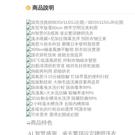
商品說明
➭商品特色
AI 智慧感測，省去繁瑣設定聰明洗衣