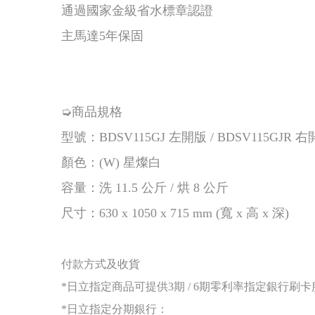
通過國家金級省水標章認證
主馬達5年保固
➭商品規格
型號：BDSV115GJ 左開版 / BDSV115GJR 
顏色：(W) 星燦白
容量：洗 11.5 公斤 / 烘 8 公斤
尺寸：630 x 1050 x 715 mm (寬 x 高 x 深)
付款方式及收貨
*日立指定商品可提供3期 / 6期零利率指定銀行刷
*日立指定分期銀行：