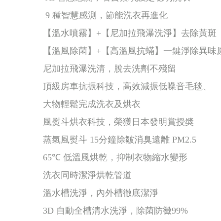
9 種智慧感測，節能洗衣再進化
【溫水噴霧】+【尼加拉飛瀑洗淨】去除黃斑
【溫風除菌】+【高溫風抗蟎】一鍵淨除異味
尼加拉飛瀑洗清，脫去洗劑不殘留
頂級房車抗振科技，高效減振低噪音毛毯、
大物輕鬆完成洗衣及烘衣
風熨斗烘衣科技，榮獲日本發明賞授奬
蒸氣風熨斗 15分鐘除皺消臭遠離 PM2.5
65℃ 低溫風烘乾，抑制衣物縮水變形
洗衣同時潔淨烘乾管道
溫水槽洗淨，內外槽徹底潔淨
3D 自動全槽清水洗淨，除菌防黴99%