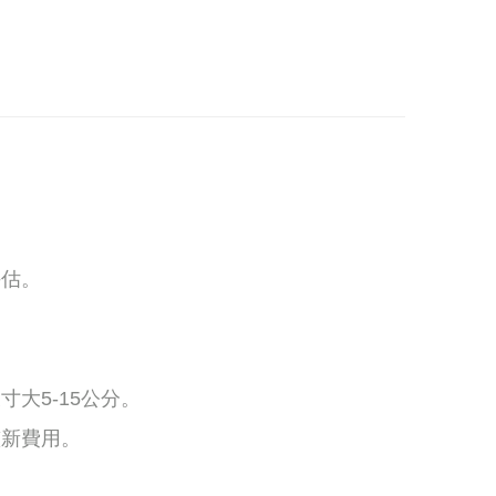
評估。
大5-15公分。
整新費用。