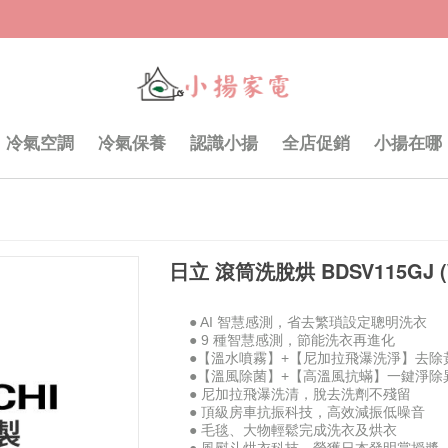
冷氣空調
冷氣保養
認識小揚
全店促銷
小揚在哪
日立 滾筒洗脫烘 BDSV115GJ 
● AI 智慧感測，省去繁瑣設定聰明洗衣
● 9 種智慧感測，節能洗衣再進化
●【溫水噴霧】+【尼加拉飛瀑洗淨】去除
●【溫風除菌】+【高溫風抗蟎】一鍵淨除
● 尼加拉飛瀑洗清，脫去洗劑不殘留
● 頂級房車抗振科技，高效減振低噪音
● 毛毯、大物輕鬆完成洗衣及烘衣