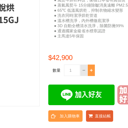
● 風熨斗烘衣科技，榮獲日本發明賞授奬
● 蒸氣風熨斗 15分鐘除皺消臭遠離 PM2.5
● 65℃ 低溫風烘乾，抑制衣物縮水變形
● 洗衣同時潔淨烘乾管道
● 溫水槽洗淨，內外槽徹底潔淨
● 3D 自動全槽清水洗淨，除菌防黴99%
● 通過國家金級省水標章認證
● 主馬達5年保固
$42,900
數量
加入購物車
直接結帳