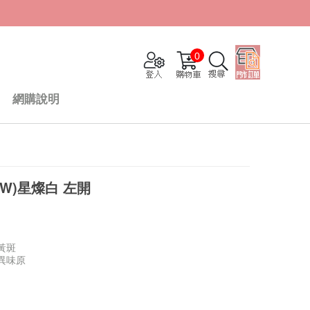
0
網購說明
(W)星燦白 左開
黃斑
異味原