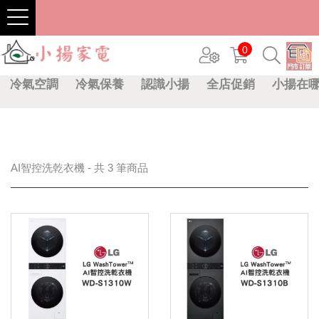
0
冷氣空調
冷氣保養
認識小揚
全店促銷
小揚在
AI智控洗乾衣機 - 共 3 筆商品