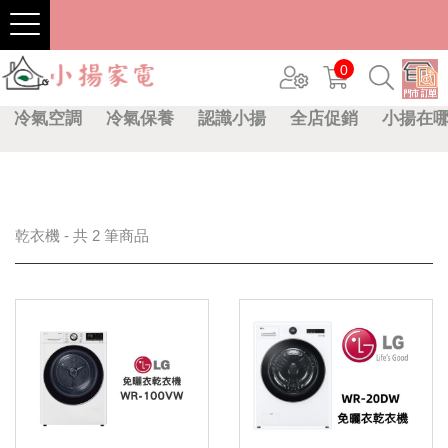
0
冷氣空調
冷氣保養
認識小揚
全店促銷
小揚在
乾衣機 - 共 2 筆商品