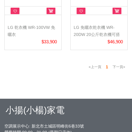
LG 乾衣機 WR-100VW 免
LG 免曬衣乾衣機 WR-
曬衣
20DW 20公斤乾衣機可搭
$33,900
WT-SD2...
$46,900
1
«上一頁
下一頁»
小揚(小楊)家電
空調展示中心: 新北市土城區明峰街6巷33號