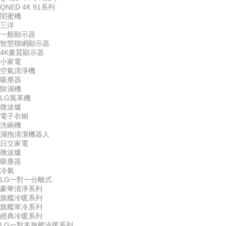
QNED 4K 91系列
閨蜜機
三洋
一般顯示器
智慧聯網顯示器
4K畫質顯示器
小家電
空氣清淨機
吸塵器
除濕機
LG風革機
微波爐
電子衣櫥
洗碗機
濕拖清潔機器人
日立家電
微波爐
吸塵器
冷氣
LG一對一分離式
豪華清淨系列
旗艦冷暖系列
旗艦單冷系列
經典冷暖系列
LG一對多旗艦冷暖系列