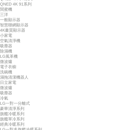
QNED 4K 91系列
閨蜜機
三洋
一般顯示器
智慧聯網顯示器
4K畫質顯示器
小家電
空氣清淨機
吸塵器
除濕機
LG風革機
微波爐
電子衣櫥
洗碗機
濕拖清潔機器人
日立家電
微波爐
吸塵器
冷氣
LG一對一分離式
豪華清淨系列
旗艦冷暖系列
旗艦單冷系列
經典冷暖系列
LG一對多旗艦冷暖系列